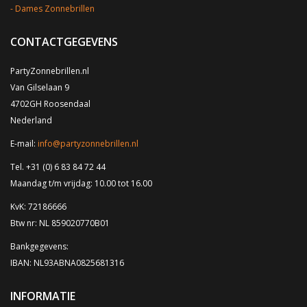
Dames Zonnebrillen
CONTACTGEGEVENS
PartyZonnebrillen.nl
Van Gilselaan 9
4702GH Roosendaal
Nederland
E-mail:
info@partyzonnebrillen.nl
Tel. +31 (0) 6 83 84 72 44
Maandag t/m vrijdag: 10.00 tot 16.00
KvK: 72186666
Btw nr: NL 859020770B01
Bankgegevens:
IBAN: NL93ABNA0825681316
INFORMATIE