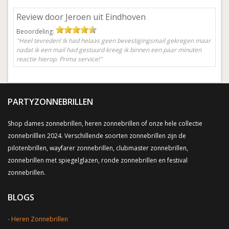
Review door Jeroen uit Eindhoven
Beoordeling:
"Heel tevreden! Ik had helaas geen bevestigingsmail gekregen maar
nadat ik een mail had gestuurd kreeg ik binnen een paar minuten
reactie hierop. Prima service!"
PARTYZONNEBRILLEN
Shop dames zonnebrillen, heren zonnebrillen of onze hele collectie
zonnebrilllen 2024. Verschillende soorten zonnebrillen zijn de
pilotenbrillen, wayfarer zonnebrillen, clubmaster zonnebrillen,
zonnebrillen met spiegelglazen, ronde zonnebrillen en festival
zonnebrillen.
BLOGS
Heren Zonnebrillen