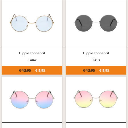
Hippie zonnebril
Hippie zonnebril
Blauw
Grijs
€ 12,95
€ 9,95
€ 12,95
€ 9,95