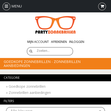
MENU
MIJN ACCOUNT
AFREKENEN
INLOGGEN
Zoeken…
GOEDKOPE ZONNEBRILLEN - ZONNEBRILLEN
AANBIEDINGEN
CATEGORIE
»
Goedkope zonnebrillen
»
Zonnebrillen aanbiedingen
FILTERS