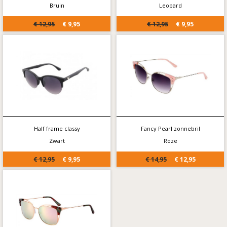
Bruin
Leopard
€ 12,95
€ 9,95
€ 12,95
€ 9,95
Half frame classy
Fancy Pearl zonnebril
Zwart
Roze
€ 12,95
€ 9,95
€ 14,95
€ 12,95