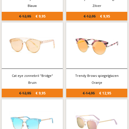
Blauw
Zilver
€ 12,95
€ 9,95
€ 12,95
€ 9,95
Cat eye zonnebril "Bridge"
Trendy Brows spiegelglazen
Bruin
Oranje
€ 12,95
€ 9,95
€ 14,95
€ 12,95