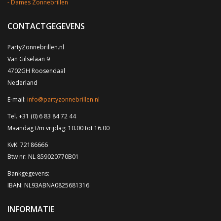
Dames Zonnebrillen
CONTACTGEGEVENS
PartyZonnebrillen.nl
Van Gilselaan 9
4702GH Roosendaal
Nederland
E-mail:
info@partyzonnebrillen.nl
Tel. +31 (0) 6 83 84 72 44
Maandag t/m vrijdag: 10.00 tot 16.00
KvK: 72186666
Btw nr: NL 859020770B01
Bankgegevens:
IBAN: NL93ABNA0825681316
INFORMATIE