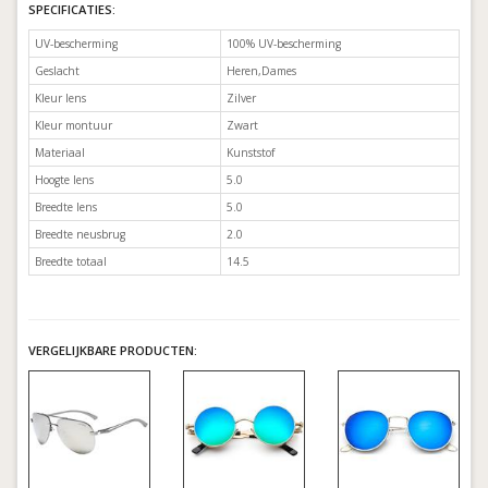
SPECIFICATIES:
UV-bescherming
100% UV-bescherming
Geslacht
Heren,Dames
Kleur lens
Zilver
Kleur montuur
Zwart
Materiaal
Kunststof
Hoogte lens
5.0
Breedte lens
5.0
Breedte neusbrug
2.0
Breedte totaal
14.5
VERGELIJKBARE PRODUCTEN: