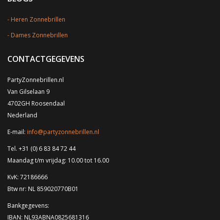
Heren Zonnebrillen
Dames Zonnebrillen
CONTACTGEGEVENS
PartyZonnebrillen.nl
Van Gilselaan 9
4702GH Roosendaal
Nederland
E-mail:
info@partyzonnebrillen.nl
Tel. +31 (0) 6 83 84 72 44
Maandag t/m vrijdag: 10.00 tot 16.00
KvK: 72186666
Btw nr: NL 859020770B01
Bankgegevens:
IBAN: NL93ABNA0825681316