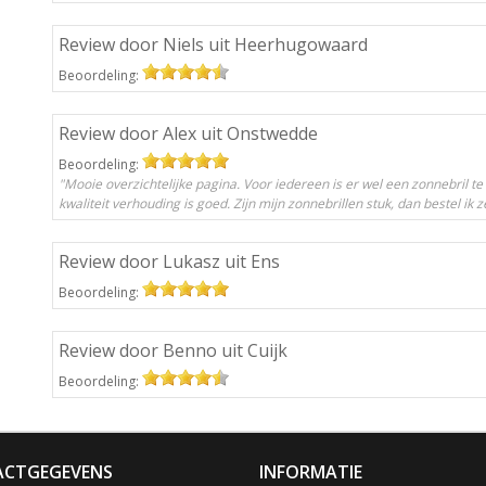
Review door Niels uit Heerhugowaard
Beoordeling:
Review door Alex uit Onstwedde
Beoordeling:
"Mooie overzichtelijke pagina. Voor iedereen is er wel een zonnebril te
kwaliteit verhouding is goed. Zijn mijn zonnebrillen stuk, dan bestel ik z
Review door Lukasz uit Ens
Beoordeling:
Review door Benno uit Cuijk
Beoordeling:
CTGEGEVENS
INFORMATIE