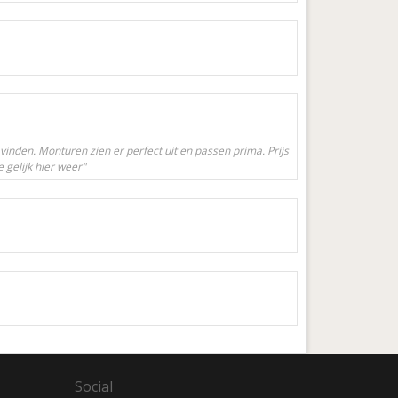
 vinden. Monturen zien er perfect uit en passen prima. Prijs
e gelijk hier weer"
Social