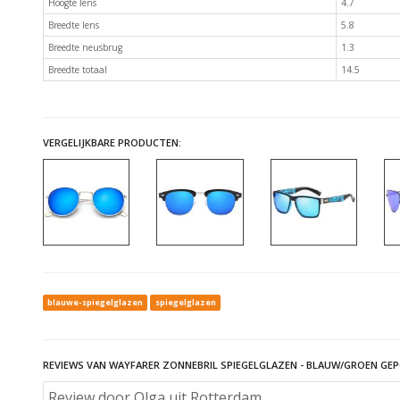
Hoogte lens
4.7
Breedte lens
5.8
Breedte neusbrug
1.3
Breedte totaal
14.5
VERGELIJKBARE PRODUCTEN:
blauwe-spiegelglazen
spiegelglazen
REVIEWS VAN WAYFARER ZONNEBRIL SPIEGELGLAZEN - BLAUW/GROEN GEP
Review door Olga uit Rotterdam