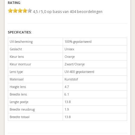
RATING:
4,5 / 5,0 op basis van 404 beoordelingen
SPECIFICATIES:
UV-bescherming
100% gepolariseerd
Geslacht
Unisex
Kleur lens
Oranje
Kleur montuur
Zwart/Oranje
Lens type
UV-400 gepolariseerd
Materiaal
Kunststof
Hoogte lens
4.7
Breedte lens
6.1
Lengte pootje
13.8
Breedte neusbrug
1.9
Breedte totaal
13.8