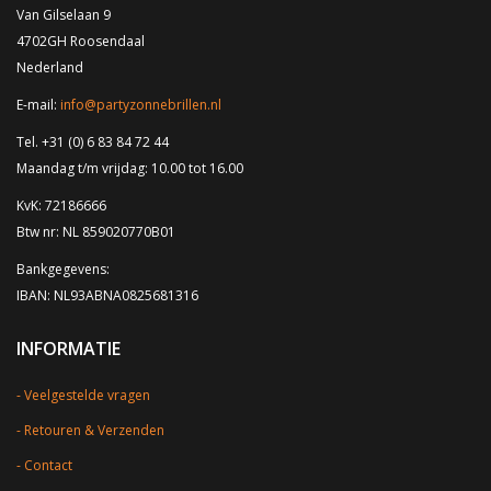
Van Gilselaan 9
4702GH Roosendaal
Nederland
E-mail:
info@partyzonnebrillen.nl
Tel. +31 (0) 6 83 84 72 44
Maandag t/m vrijdag: 10.00 tot 16.00
KvK: 72186666
Btw nr: NL 859020770B01
Bankgegevens:
IBAN: NL93ABNA0825681316
INFORMATIE
Veelgestelde vragen
Retouren & Verzenden
Contact