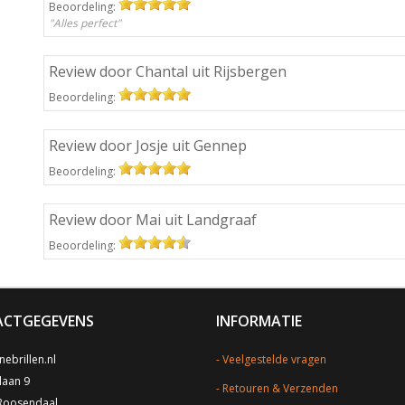
Beoordeling:
"Alles perfect"
Review door Chantal uit Rijsbergen
Beoordeling:
Review door Josje uit Gennep
Beoordeling:
Review door Mai uit Landgraaf
Beoordeling:
CTGEGEVENS
INFORMATIE
ebrillen.nl
Veelgestelde vragen
laan 9
Retouren & Verzenden
Roosendaal