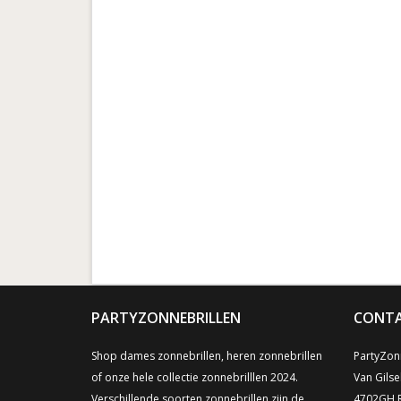
PARTYZONNEBRILLEN
CONTA
Shop dames zonnebrillen, heren zonnebrillen
PartyZonn
of onze hele collectie zonnebrilllen 2024.
Van Gilse
Verschillende soorten zonnebrillen zijn de
4702GH 