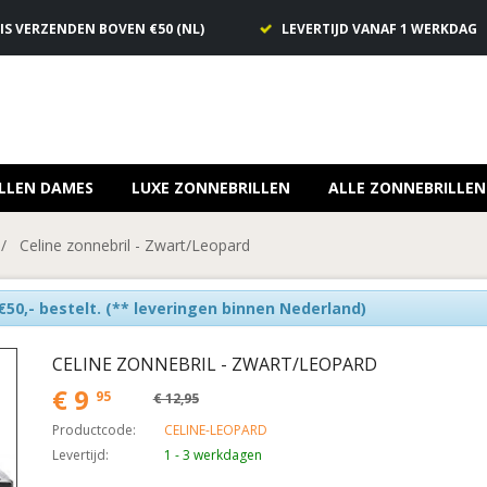
IS VERZENDEN BOVEN €50 (NL)
LEVERTIJD VANAF 1 WERKDAG
LLEN DAMES
LUXE ZONNEBRILLEN
ALLE ZONNEBRILLEN
/
Celine zonnebril - Zwart/Leopard
50,- bestelt.
(** leveringen binnen Nederland)
CELINE ZONNEBRIL - ZWART/LEOPARD
€ 9
95
€ 12,95
Productcode:
CELINE-LEOPARD
Levertijd:
1 - 3 werkdagen