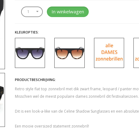
In winkelwagen
KLEUROPTIES:
PRODUCTBESCHRIJVING:
Retro style flat top zonnebril met dik zwart frame, leopard / panter mot
Misschien wel de meest populaire dames zonnebril dit festivalseizoen.
Dit is een look-a-like van de Celine Shadow Sunglasses en een absolute
Een mooie oversized statement zonnebril!