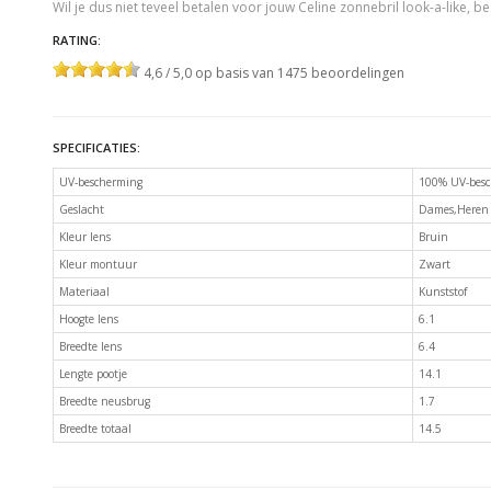
Wil je dus niet teveel betalen voor jouw Celine zonnebril look-a-like, be
RATING:
4,6 / 5,0 op basis van 1475 beoordelingen
SPECIFICATIES:
UV-bescherming
100% UV-besc
Geslacht
Dames,Heren
Kleur lens
Bruin
Kleur montuur
Zwart
Materiaal
Kunststof
Hoogte lens
6.1
Breedte lens
6.4
Lengte pootje
14.1
Breedte neusbrug
1.7
Breedte totaal
14.5