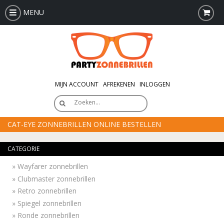
MENU
MIJN ACCOUNT
AFREKENEN
INLOGGEN
Zoeken…
CAT-EYE ZONNEBRILLEN ONLINE BESTELLEN
CATEGORIE
»
Wayfarer zonnebrillen
»
Clubmaster zonnebrillen
»
Retro zonnebrillen
»
Spiegel zonnebrillen
»
Ronde zonnebrillen