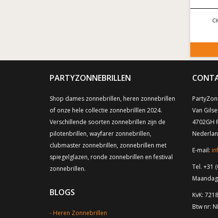
Cl
PARTYZONNEBRILLEN
CONTA
Shop dames zonnebrillen, heren zonnebrillen
PartyZonn
of onze hele collectie zonnebrilllen 2024.
Van Gilse
Verschillende soorten zonnebrillen zijn de
4702GH 
pilotenbrillen, wayfarer zonnebrillen,
Nederla
clubmaster zonnebrillen, zonnebrillen met
E-mail:
in
spiegelglazen, ronde zonnebrillen en festival
Tel. +31 (
zonnebrillen.
Maandag t
BLOGS
KvK: 721
Btw nr: 
Heren Zonnebrillen