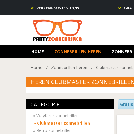
VERZENDKOSTEN €3,95
GRAT
HOME
ZONNEBRILLEN HEREN
ZONNEBRI
Home
/
Zonnebrillen heren
/
Clubmaster zonnebr
HEREN CLUBMASTER ZONNEBRILLE
CATEGORIE
Gratis
»
Wayfarer zonnebrillen
»
Clubmaster zonnebrillen
»
Retro zonnebrillen