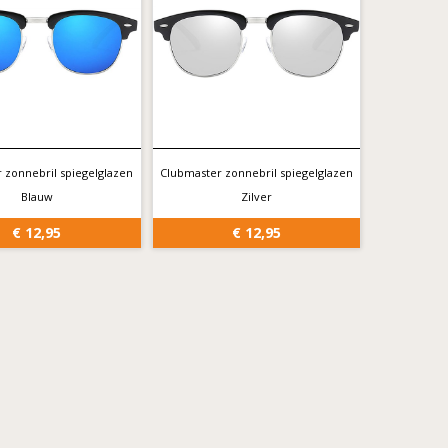
 zonnebril spiegelglazen
Clubmaster zonnebril spiegelglazen
Blauw
Zilver
€ 12,95
€ 12,95