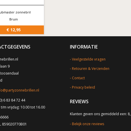
ubmaster zonnebril
Bruin
€ 12,95
CTGEGEVENS
INFORMATIE
ebrillen.nl
Veelgestelde vragen
laan 9
Retouren & Verzenden
Roosendaal
Contact
nd
Privacy beleid
fo@partyzonnebrillen.nl
0) 6 83 84 72 44
REVIEWS
/m vrijdag: 10.00 tot 16.00
Klanten geven ons gemiddeld een: 8
86666
Bekijk onze reviews
NL 859020770B01