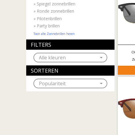
»
Spiegel zonnebrillen
»
Ronde zonnebrillen
»
Pilotenbrillen
»
Party brillen
Toon alle Zonnebrillen heren
FILTERS
Cl
Z
SORTEREN