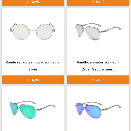
€ 14,95
€ 14,95
Ronde retro steampunk zonnebril
Randloze aviator zonnebril
Zilver
Zilver Gepolariseerd
€ 16,95
€ 24,95