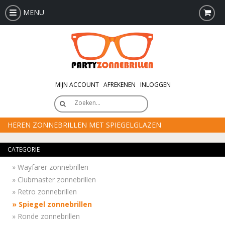
MENU
MIJN ACCOUNT
AFREKENEN
INLOGGEN
Zoeken…
HEREN ZONNEBRILLEN MET SPIEGELGLAZEN
CATEGORIE
»
Wayfarer zonnebrillen
»
Clubmaster zonnebrillen
»
Retro zonnebrillen
»
Spiegel zonnebrillen
»
Ronde zonnebrillen