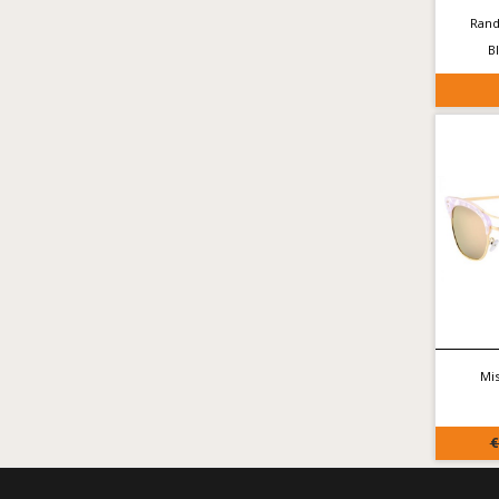
Rand
B
Mis
€