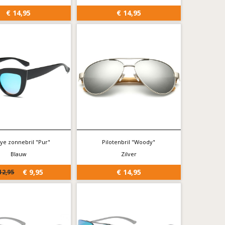
€ 14,95
€ 14,95
eye zonnebril "Pur"
Pilotenbril "Woody"
Blauw
Zilver
€ 9,95
€ 14,95
12,95