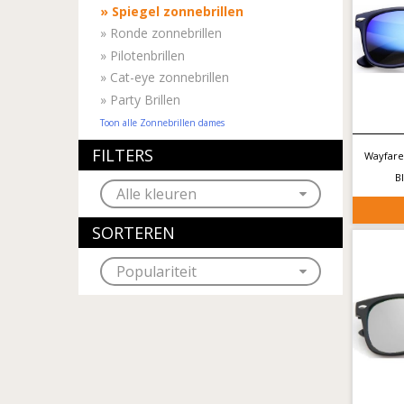
»
Spiegel zonnebrillen
»
Ronde zonnebrillen
»
Pilotenbrillen
»
Cat-eye zonnebrillen
»
Party Brillen
Toon alle Zonnebrillen dames
FILTERS
Wayfare
B
SORTEREN