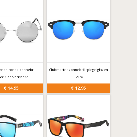
nnon ronde zonnebril
Clubmaster zonnebril spiegelglazen
ver Gepolariseerd
Blauw
€ 14,95
€ 12,95