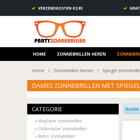
VERZENDKOSTEN €3,95
GRAT
HOME
ZONNEBRILLEN HEREN
ZONNEBRI
Home
/
Zonnebrillen dames
/
Spiegel zonnebrill
DAMES ZONNEBRILLEN MET SPIEGE
CATEGORIE
Gratis
»
Wayfarer zonnebrillen
»
Clubmaster zonnebrillen
»
Retro zonnebrillen