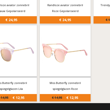
loze aviator zonnebril
Randloze aviator zonnebril
Trendy
lauw Gepolariseerd
Roze Gepolariseerd
€ 24,95
€ 24,95
€ 
s Butterfly zonnebril
Miss Butterfly zonnebril
spiegelglazen Lila
spiegelglazen Roze
€ 12,95
€ 12,95
 14,95
€ 14,95