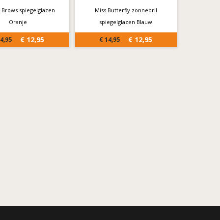
 Brows spiegelglazen
Miss Butterfly zonnebril
Oranje
spiegelglazen Blauw
€ 12,95
€ 12,95
14,95
€ 14,95