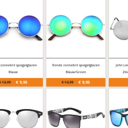
zonnebril spiegelglazen
Ronde zonnebril spiegelglazen
John Le
Blauw
Blauw/Groen
Zil
€ 9,95
€ 9,95
€ 12,95
€ 12,95