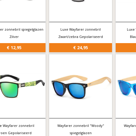
er zonnebril spiegelglazen
Luxe Wayfarer zonnebril
Luxe 
Zilver
Zwart/zebra Gepolariseerd
Bla
€ 12,95
€ 24,95
e Wayfarer zonnebril
Wayfarer zonnebril "Woody"
Wayfar
roen Gepolariseerd
spiegelglazen