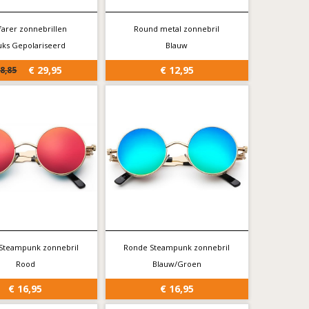
arer zonnebrillen
Round metal zonnebril
tuks Gepolariseerd
Blauw
€ 29,95
€ 12,95
38,85
Steampunk zonnebril
Ronde Steampunk zonnebril
Rood
Blauw/Groen
€ 16,95
€ 16,95