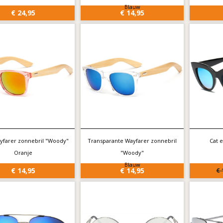
Blauw
€ 24,95
€ 14,95
yfarer zonnebril "Woody"
Transparante Wayfarer zonnebril
Cat 
Oranje
"Woody"
Blauw
€ 14,95
€ 14,95
€ 