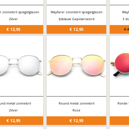
r zonnebril spiegelglazen
Wayfarer zonnebril spiegelglazen
Wayf
Zilver
IJsblauw Gepolariseerd
3 s
€ 12,95
€ 12,95
€ 
und metal zonnebril
Round metal zonnebril
Ronde 
Zilver
Roze
€ 12,95
€ 12,95