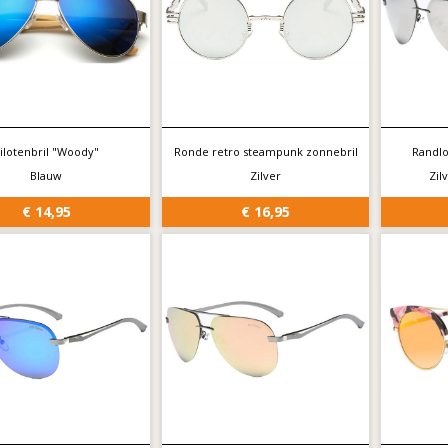
ilotenbril "Woody"
Ronde retro steampunk zonnebril
Randlo
Blauw
Zilver
Zil
€ 14,95
€ 16,95