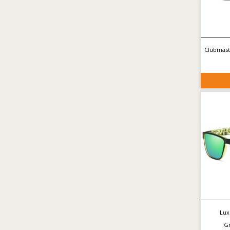
Clubmast
Lux
G